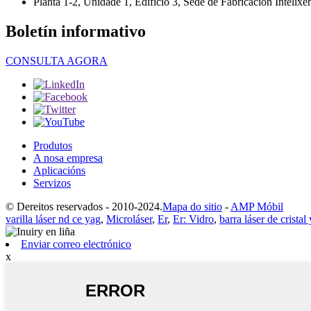
Planta 1-2, Unidade 1, Edificio 3, Sede de Fabricación Inte
Boletín informativo
CONSULTA AGORA
Produtos
A nosa empresa
Aplicacións
Servizos
© Dereitos reservados - 2010-2024.
Mapa do sitio
-
AMP Móbil
varilla láser nd ce yag
,
Microláser
,
Er
,
Er: Vidro
,
barra láser de cristal
Enviar correo electrónico
x