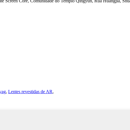
lixente Screen Core, Comunidade do Templo Qingyun, Rúa Huangjia, Sh
 yag
,
Lentes revestidas de AR
,