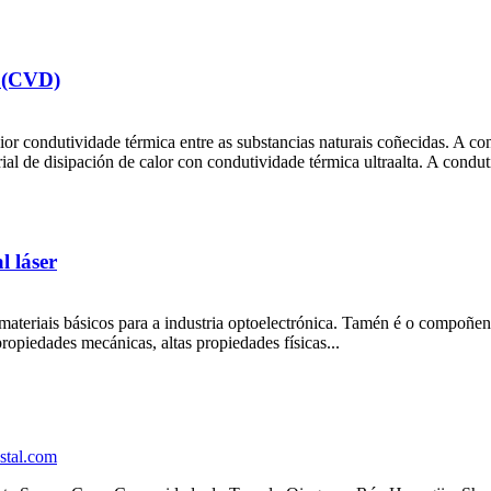
a (CVD)
or condutividade térmica entre as substancias naturais coñecidas. A c
 de disipación de calor con condutividade térmica ultraalta. A condutiv
l láser
 materiais básicos para a industria optoelectrónica. Tamén é o compoñent
ropiedades mecánicas, altas propiedades físicas...
stal.com