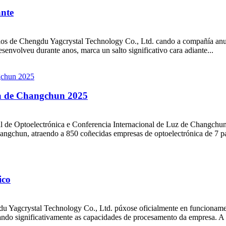
ante
rios de Chengdu Yagcrystal Technology Co., Ltd. cando a compañía anu
esenvolveu durante anos, marca un salto significativo cara adiante...
ca de Changchun 2025
l de Optoelectrónica e Conferencia Internacional de Luz de Changchu
ngchun, atraendo a 850 coñecidas empresas de optoelectrónica de 7 país
ico
gdu Yagcrystal Technology Co., Ltd. púxose oficialmente en funcioname
orando significativamente as capacidades de procesamento da empresa. A t