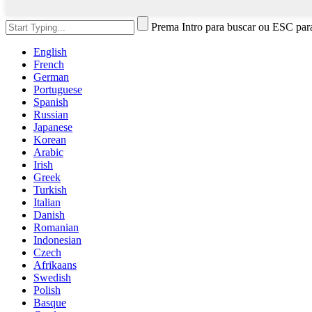
Prema Intro para buscar ou ESC par
English
French
German
Portuguese
Spanish
Russian
Japanese
Korean
Arabic
Irish
Greek
Turkish
Italian
Danish
Romanian
Indonesian
Czech
Afrikaans
Swedish
Polish
Basque