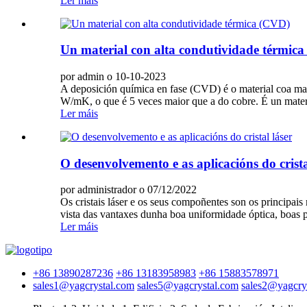
Ler máis
Un material con alta condutividade térmic
por admin o 10-10-2023
A deposición química en fase (CVD) é o material coa mai
W/mK, o que é 5 veces maior que a do cobre. É un material
Ler máis
O desenvolvemento e as aplicacións do crista
por administrador o 07/12/2022
Os cristais láser e os seus compoñentes son os principais
vista das vantaxes dunha boa uniformidade óptica, boas p
Ler máis
+86 13890287236
+86 13183958983
+86 15883578971
sales1@yagcrystal.com
sales5@yagcrystal.com
sales2@yagcry